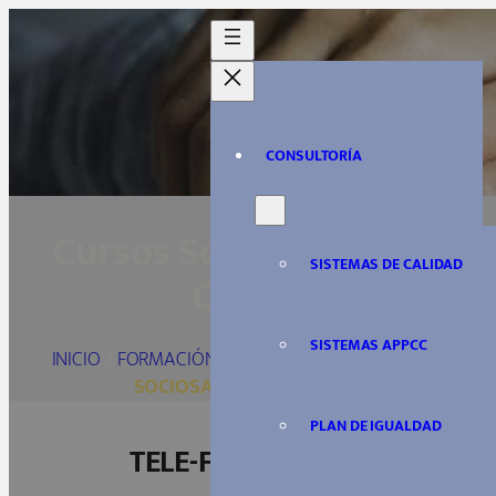
Saltar
al
contenido
CONSULTORÍA
Cursos Sociosanitarios
SISTEMAS DE CALIDAD
Online
SISTEMAS APPCC
INICIO
/
FORMACIÓN SOCIOSANITARIA
/
CURSOS
SOCIOSANITARIOS ONLINE
PLAN DE IGUALDAD
TELE-FORMACIÓN