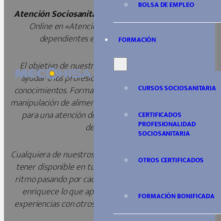
BOLSA DE EMPLEO
Atención Sociosanitaria Online
: La mejor formación
Online en «Atención Sociosanitaria a personas
dependientes en Instituciones Sociales».
FORMACIÓN
El objetivo de nuestros
Cursos Sociosanitarios
es
ayudar a los profesionales del sector a mejorar sus
CURSOS SOCIOSANITARIA
conocimientos. Formación en nutrición, comunicación,
manipulación de alimentos, salud, primeros auxilios, etc.,
para una atención de calidad y humana a personas
CERTIFICADOS
PROFESIONALIDAD
dependientes.
SOCIOSANITARIA
Cualquiera de nuestros Cursos Sociosanitarios lo podrás
OTROS CERTIFICADOS
tener disponible en tu móvil o tablet, sigue tu propio
ritmo pasando por cada tema las veces que necesites,
enriquece lo que aprendes con
vídeos
, comparte
FORMACIÓN BONIFICADA
experiencias con otros alumnos y siempre que tengas
dudas,