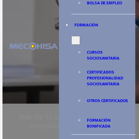
BOLSA DE EMPLEO
FORMACIÓN
CURSOS
SOCIOSANITARIA
CERTIFICADOS
PROFESIONALIDAD
SOCIOSANITARIA
OTROS CERTIFICADOS
Más de 15 años cubriendo las
FORMACIÓN
necesidades del sector
BONIFICADA